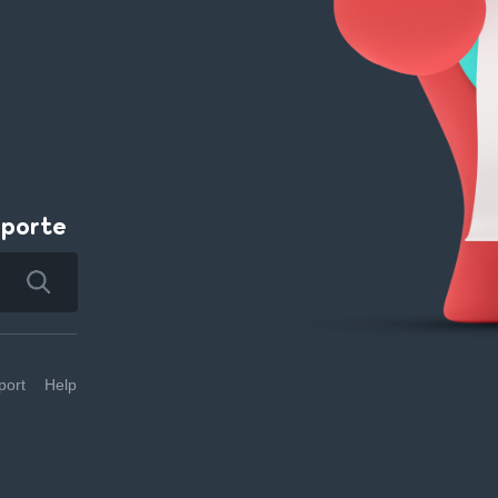
pporte
ort
Help